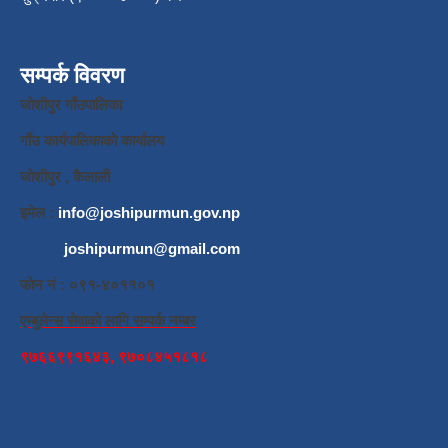
सम्पर्क विवरण
जाेशीपुर गाँउपालिका
गाँउ कार्यपालिकाकाे कार्यालय
जाेशीपुर , कैलाली
इमेल :
info@joshipurmun.gov.np
joshipurmun@gmail.com
फाेन नं : ०९१-४०११०१
एम्बुलेन्स सेवाको लागि सम्पर्क नम्बर
९७६६९९१६४३, ९७०८४५१८१८