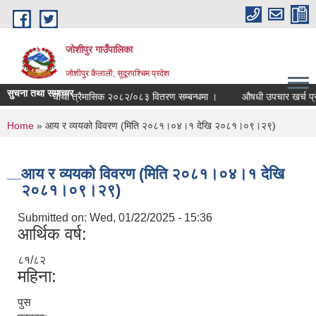
Skip to main content
जोशीपुर गाउँपालिका
जोशीपुर कैलाली, सुदूरपश्चिम प्रदेश
सुचना तथा समाचार
 सुरक्षा भत्ता चौथो त्रैमासिक २०८२/०८३ वितरण सम्बन्धमा ।
औषधी उपचार खर्च प्राप्
You are here
Home
» आय र व्ययको विवरण (मिति २०८१।०४।१ देखि २०८१।०९।२९)
आय र व्ययको विवरण (मिति २०८१।०४।१ देखि
२०८१।०९।२९)
Submitted on:
Wed, 01/22/2025 - 15:36
आर्थिक वर्ष:
८१/८२
महिना:
पुस