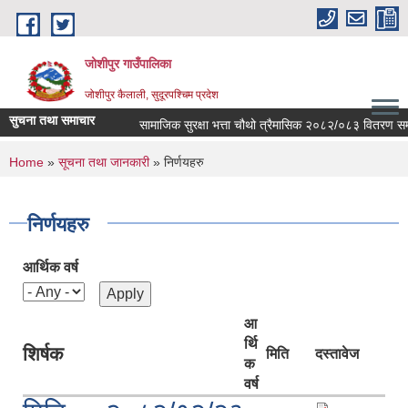
Skip to main content
जोशीपुर गाउँपालिका
जोशीपुर कैलाली, सुदूरपश्चिम प्रदेश
सुचना तथा समाचार
सामाजिक सुरक्षा भत्ता चौथो त्रैमासिक २०८२/०८३ वितरण सम्ब
You are here
Home
»
सूचना तथा जानकारी
» निर्णयहरु
निर्णयहरु
आर्थिक वर्ष
आ
र्थि
शिर्षक
मिति
दस्तावेज
क
वर्ष