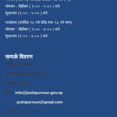
सोमबार - बिहीबार ( ९ः०० - ५ः०० ) बजे
शुक्रबार (९ः०० - ५ः०० ) बजे
जाडोयाम (कार्तिक १६ गते देखि माघ १६ गते सम्म)
सोमबार - बिहीबार ( ९ः०० - ४ः०० ) बजे
शुक्रबार (९ः०० - ४ः०० ) बजे
सम्पर्क विवरण
जाेशीपुर गाँउपालिका
गाँउ कार्यपालिकाकाे कार्यालय
जाेशीपुर , कैलाली
इमेल :
info@joshipurmun.gov.np
joshipurmun@gmail.com
फाेन नं : ०९१-४०११०१