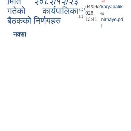
मिति २०८२/१२/२३
04/09/2
karyapalik
गतेको कार्यपालिका
८२/
026 -
a
८३
बैठकको निर्णयहरु
13:41
nirnaye.pd
f
नक्सा