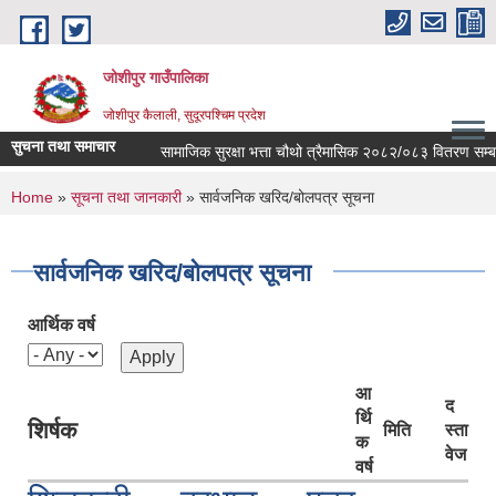
Skip to main content
जोशीपुर गाउँपालिका
जोशीपुर कैलाली, सुदूरपश्चिम प्रदेश
सुचना तथा समाचार
सामाजिक सुरक्षा भत्ता चौथो त्रैमासिक २०८२/०८३ वितरण सम्बन्
You are here
Home
»
सूचना तथा जानकारी
» सार्वजनिक खरिद/बोलपत्र सूचना
सार्वजनिक खरिद/बोलपत्र सूचना
आर्थिक वर्ष
आ
द
र्थि
शिर्षक
मिति
स्ता
क
वेज
वर्ष