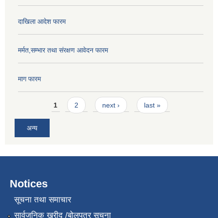
दाखिला आदेश फारम
मर्मत,सम्भार तथा संरक्षण आवेदन फारम
माग फारम
Pages
1
2
next ›
last »
अन्य
Notices
सूचना तथा समाचार
सार्वजनिक खरीद /बोलपत्र सूचना