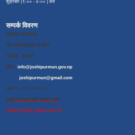
शुक्रबार (९ः०० - ४ः०० ) बजे
सम्पर्क विवरण
जाेशीपुर गाँउपालिका
गाँउ कार्यपालिकाकाे कार्यालय
जाेशीपुर , कैलाली
इमेल :
info@joshipurmun.gov.np
joshipurmun@gmail.com
फाेन नं : ०९१-४०११०१
एम्बुलेन्स सेवाको लागि सम्पर्क नम्बर
९७६६९९१६४३, ९७०८४५१८१८