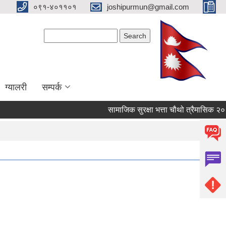
०९१-४०११०१
joshipurmun@gmail.com
Search form
Search
ग्यालरी
सम्पर्क
सामाजिक सुरक्षा भत्ता चौथो त्रैमासिक २०