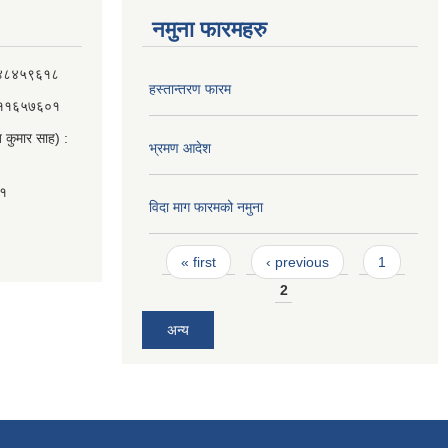
नमुना फारमहरु
 ९८४८४५९६१८
हस्तान्तरण फारम
 ९८११६५७६०१
 कुमार साह) :
भ्रमण आदेश
०१
विदा माग फारमको नमुना
Pages
« first
‹ previous
1
2
अन्य