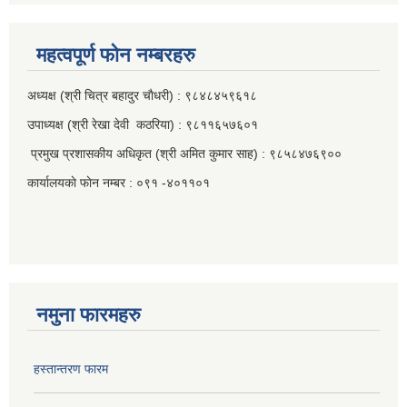
महत्वपूर्ण फाेन नम्बरहरु
अध्यक्ष (श्री चित्र बहादुर चाैधरी) : ९८४८४५९६१८
उपाध्यक्ष (श्री रेखा देवी कठरिया) : ९८११६५७६०१
प्रमुख प्रशासकीय अधिकृत (श्री अमित कुमार साह) : ९८५८४७६९००
कार्यालयकाे फाेन नम्बर : ०९१ -४०११०१
नमुना फारमहरु
हस्तान्तरण फारम