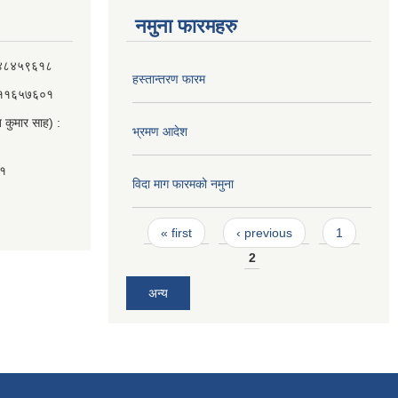
नमुना फारमहरु
 ९८४८४५९६१८
हस्तान्तरण फारम
 ९८११६५७६०१
 कुमार साह) :
भ्रमण आदेश
०१
विदा माग फारमको नमुना
Pages
« first
‹ previous
1
2
अन्य