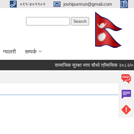
०९१-४०११०१
joshipurmun@gmail.com
Search form
Search
ग्यालरी
सम्पर्क
सामाजिक सुरक्षा भत्ता चौथो त्रैमासिक २०८२/०८