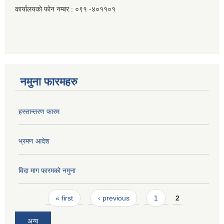
कार्यालयकाे फाेन नम्बर : ०९१ -४०११०१
नमुना फारमहरु
हस्तान्तरण फारम
भ्रमण आदेश
विदा माग फारमको नमुना
Pages
« first
‹ previous
1
2
अन्य