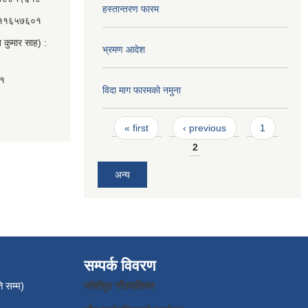
हस्तान्तरण फारम
 ९८११६५७६०१
 कुमार साह) :
भ्रमण आदेश
०१
विदा माग फारमको नमुना
Pages
« first
‹ previous
1
2
अन्य
सम्पर्क विवरण
े सम्म)
जाेशीपुर गाँउपालिका