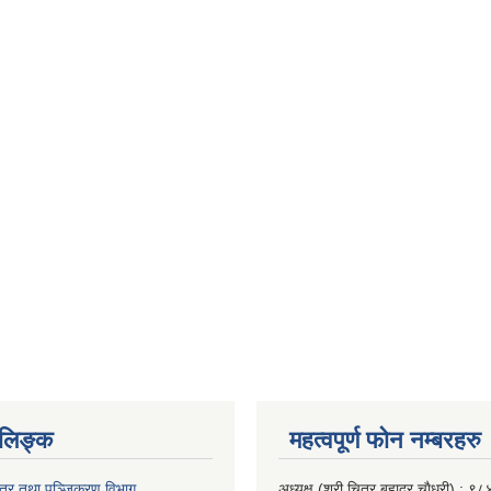
‍‍‍‍‍‌ङ्क
महत्वपूर्ण फाेन नम्बरहरु
पत्र तथा पञ्जिकरण विभाग
अध्यक्ष (श्री चित्र बहादुर चाैधरी) :