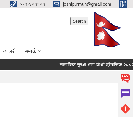
०९१-४०११०१
joshipurmun@gmail.com
Search form
Search
ग्यालरी
सम्पर्क
सामाजिक सुरक्षा भत्ता चौथो त्रैमासिक २०८२