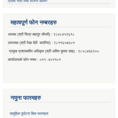
प्रदेश नीति तथा योजना आयोग
महत्वपूर्ण फाेन नम्बरहरु
अध्यक्ष (श्री चित्र बहादुर चाैधरी) : ९८४८४५९६१८
उपाध्यक्ष (श्री रेखा देवी कठरिया) : ९८११६५७६०१
प्रमुख प्रशासकीय अधिकृत (श्री अमित कुमार साह) : ९८५८४७६९००
कार्यालयकाे फाेन नम्बर : ०९१ -४०११०१
नमुना फारमहरु
सामुहिक दुर्घटना बिमा फारमहरु