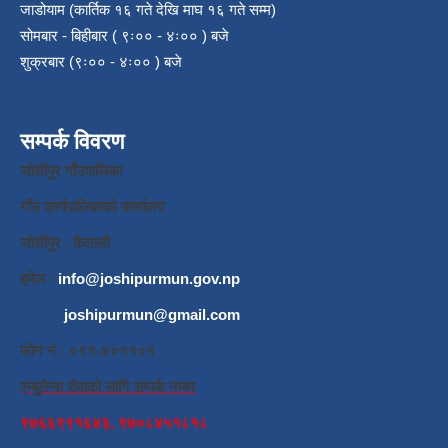
जाडोयाम (कार्तिक १६ गते देखि माघ १६ गते सम्म)
सोमबार - बिहीबार ( ९ः०० - ४ः०० ) बजे
शुक्रबार (९ः०० - ४ः०० ) बजे
सम्पर्क विवरण
जाेशीपुर गाँउपालिका
गाँउ कार्यपालिकाकाे कार्यालय
जाेशीपुर , कैलाली
इमेल :
info@joshipurmun.gov.np
joshipurmun@gmail.com
फाेन नं : ०९१-४०११०१
एम्बुलेन्स सेवाको लागि सम्पर्क नम्बर
९७६६९९१६४३, ९७०८४५१८१८