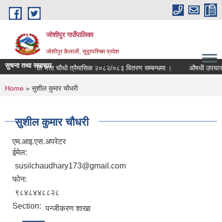
Skip to main content
जोशीपुर गाउँपालिका
जोशीपुर कैलाली, सुदूरपश्चिम प्रदेश
सुचना तथा समाचार
सामाजिक सुरक्षा भत्ता चौथो त्रैमासिक २०८२/०८३ वितरण सम्बन्धमा ।
औषधी उपचार खर्
You are here
Home
» सुशील कुमार चौधरी
सुशील कुमार चौधरी
एम.आइ.एस.अपरेटर
ईमेल:
susilchaudhary173@gmail.com
फोन:
९८४८४४८८२८
Section:
पन्जीकरण शाखा