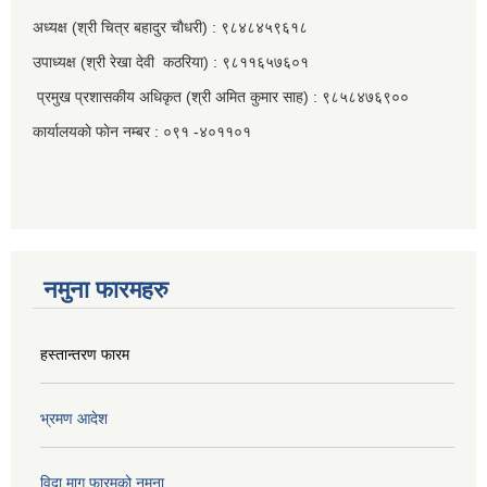
अध्यक्ष (श्री चित्र बहादुर चाैधरी) : ९८४८४५९६१८
उपाध्यक्ष (श्री रेखा देवी कठरिया) : ९८११६५७६०१
प्रमुख प्रशासकीय अधिकृत (श्री अमित कुमार साह) : ९८५८४७६९००
कार्यालयकाे फाेन नम्बर : ०९१ -४०११०१
नमुना फारमहरु
हस्तान्तरण फारम
भ्रमण आदेश
विदा माग फारमको नमुना