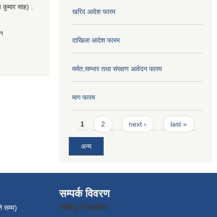
 कुमार साह) :
खरिद आदेश फारम
०१
दाखिला आदेश फारम
मर्मत,सम्भार तथा संरक्षण आवेदन फारम
माग फारम
Pages
1
2
next ›
last »
अन्य
सम्पर्क विवरण
े सम्म)
जाेशीपुर गाँउपालिका