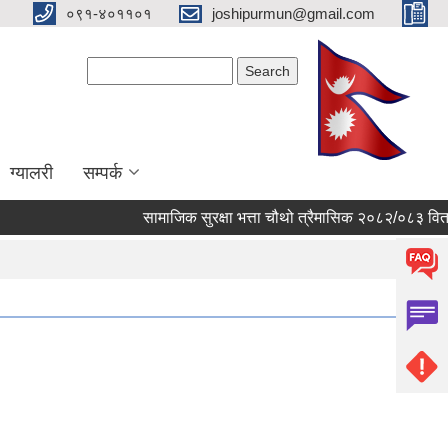
०९१-४०११०१
joshipurmun@gmail.com
Search form
Search
ग्यालरी
सम्पर्क
सामाजिक सुरक्षा भत्ता चौथो त्रैमासिक २०८२/०८३ वितरण