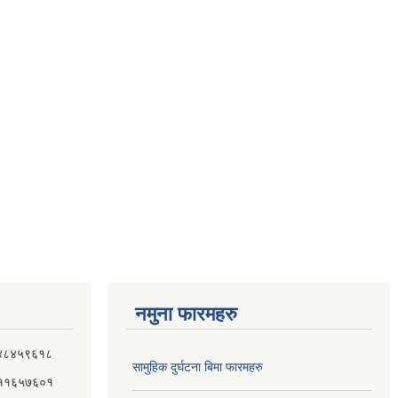
नमुना फारमहरु
 ९८४८४५९६१८
सामुहिक दुर्घटना बिमा फारमहरु
 ९८११६५७६०१