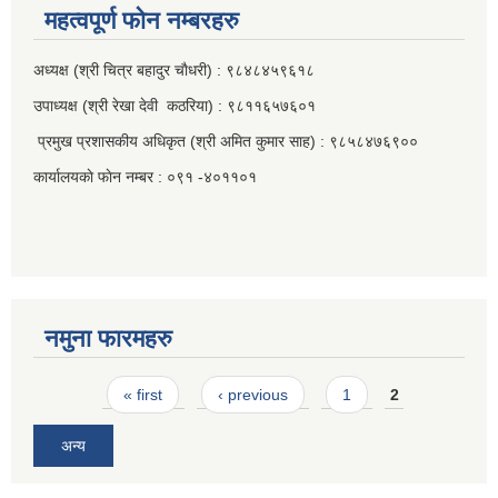
महत्वपूर्ण फाेन नम्बरहरु
अध्यक्ष (श्री चित्र बहादुर चाैधरी) : ९८४८४५९६१८
उपाध्यक्ष (श्री रेखा देवी कठरिया) : ९८११६५७६०१
प्रमुख प्रशासकीय अधिकृत (श्री अमित कुमार साह) : ९८५८४७६९००
कार्यालयकाे फाेन नम्बर : ०९१ -४०११०१
नमुना फारमहरु
Pages
« first
‹ previous
1
2
अन्य