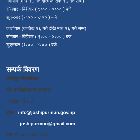
गर्मीयाम (माघ १६ गते देखि कार्तिक १६ गते सम्म)
सोमबार - बिहीबार ( ९ः०० - ५ः०० ) बजे
शुक्रबार (९ः०० - ५ः०० ) बजे
जाडोयाम (कार्तिक १६ गते देखि माघ १६ गते सम्म)
सोमबार - बिहीबार ( ९ः०० - ४ः०० ) बजे
शुक्रबार (९ः०० - ४ः०० ) बजे
सम्पर्क विवरण
जाेशीपुर गाँउपालिका
गाँउ कार्यपालिकाकाे कार्यालय
जाेशीपुर , कैलाली
इमेल :
info@joshipurmun.gov.np
joshipurmun@gmail.com
फाेन नं : ०९१-४०११०१