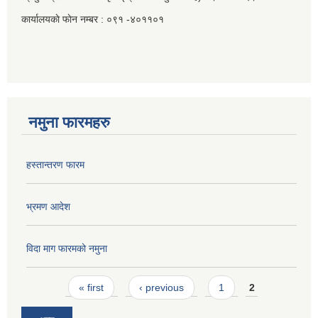
कार्यालयकाे फाेन नम्बर : ०९१ -४०११०१
नमुना फारमहरु
हस्तान्तरण फारम
भ्रमण आदेश
विदा माग फारमको नमुना
Pages
« first
‹ previous
1
2