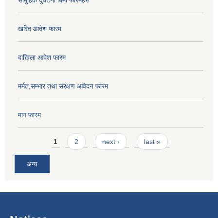
सामुहिक दुर्घटना बिमा फारमहरु
खरिद आदेश फारम
दाखिला आदेश फारम
मर्मत,सम्भार तथा संरक्षण आवेदन फारम
माग फारम
Pages
1
2
next ›
last »
अन्य