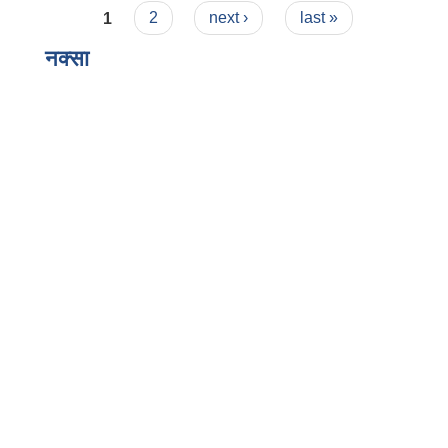
Pages
1
2
next ›
last »
नक्सा