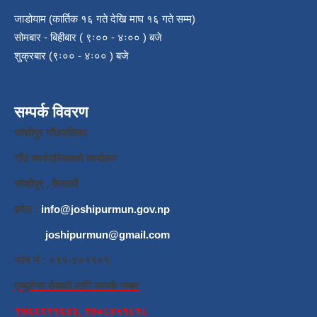
जाडोयाम (कार्तिक १६ गते देखि माघ १६ गते सम्म)
सोमबार - बिहीबार ( ९ः०० - ४ः०० ) बजे
शुक्रबार (९ः०० - ४ः०० ) बजे
सम्पर्क विवरण
जाेशीपुर गाँउपालिका
गाँउ कार्यपालिकाकाे कार्यालय
जाेशीपुर , कैलाली
इमेल :
info@joshipurmun.gov.np
joshipurmun@gmail.com
फाेन नं : ०९१-४०११०१
एम्बुलेन्स सेवाको लागि सम्पर्क नम्बर
९७६६९९१६४३, ९७०८४५१८१८