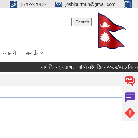
०९१-४०११०१
joshipurmun@gmail.com
Search form
Search
ग्यालरी
सम्पर्क
सामाजिक सुरक्षा भत्ता चौथो त्रैमासिक २०८२/०८३ वितरण 