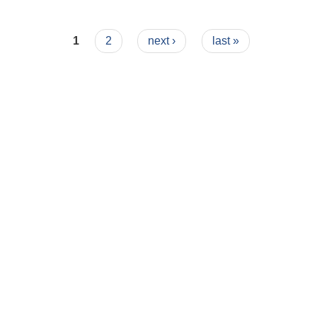
1
2
next ›
last »