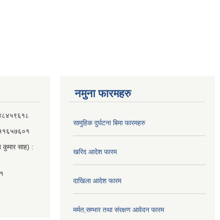
नमुना फारमहरु
 ९८४८४५९६१८
सामुहिक दुर्घटना बिमा फारमहरु
 ९८११६५७६०१
 कुमार साह) :
खरिद आदेश फारम
०१
दाखिला आदेश फारम
मर्मत,सम्भार तथा संरक्षण आवेदन फारम