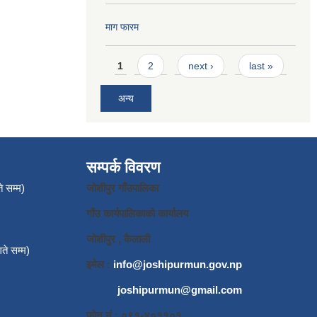
माग फारम
Pages
1
2
next ›
last »
अन्य
सम्पर्क विवरण
े सम्म)
जाेशीपुर गाँउपालिका
गाँउ कार्यपालिकाकाे कार्यालय
जाेशीपुर , कैलाली
ते सम्म)
इमेल :
info@joshipurmun.gov.np
joshipurmun@gmail.com
फाेन नं : ०९१-४०११०१