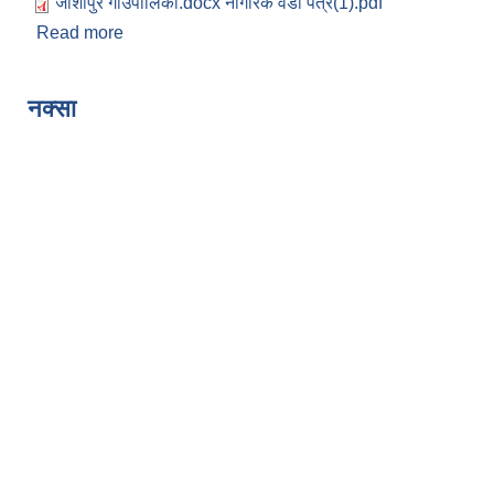
जोशीपुर गाउँपालिका.docx नागरिक वडा पत्र(1).pdf
Read more
about नागरिक वडापत्र
Pages
नक्सा