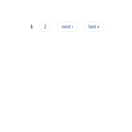
1
2
next ›
last »