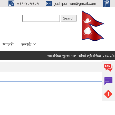
०९१-४०११०१
joshipurmun@gmail.com
Search form
Search
ग्यालरी
सम्पर्क
सामाजिक सुरक्षा भत्ता चौथो त्रैमासिक २०८२/०८