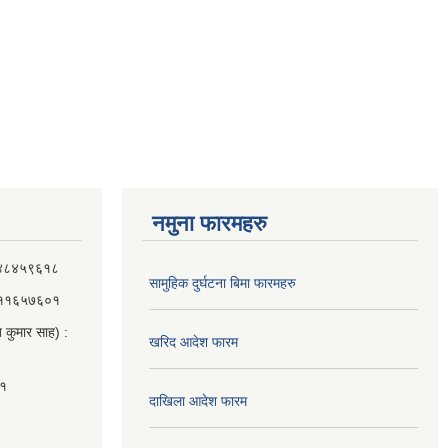
नमुना फारमहरु
 ९८४८४५९६१८
सामुहिक दुर्घटना बिमा फारमहरु
 ९८११६५७६०१
 कुमार साह) :
खरिद आदेश फारम
०१
दाखिला आदेश फारम