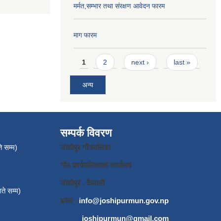
मर्मत,सम्भार तथा संरक्षण आवेदन फारम
माग फारम
Pages
1
2
next ›
last »
अन्य
सम्पर्क विवरण
े सम्म)
जाेशीपुर गाँउपालिका
गाँउ कार्यपालिकाकाे कार्यालय
जाेशीपुर , कैलाली
ते सम्म)
इमेल :
info@joshipurmun.gov.np
joshipurmun@gmail.com